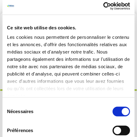
Ce site web utilise des cookies.
Les cookies nous permettent de personnaliser le contenu
et les annonces, d'offrir des fonctionnalités relatives aux
médias sociaux et d'analyser notre trafic. Nous
partageons également des informations sur l'utilisation de
notre site avec nos partenaires de médias sociaux, de
publicité et d'analyse, qui peuvent combiner celles-ci
avec d'autres informations que vous leur avez fournies
ou qu'ils ont collectées lors de votre utilisation de leurs
services.
Nous recherchons des hommes et des
femmes…
Sélection
Nécessaires
du
Chevilly-Larue
consentement
Vous habitez près de Chevilly-Larue et vous souhaitez
Préférences
valoriser vos capacités…