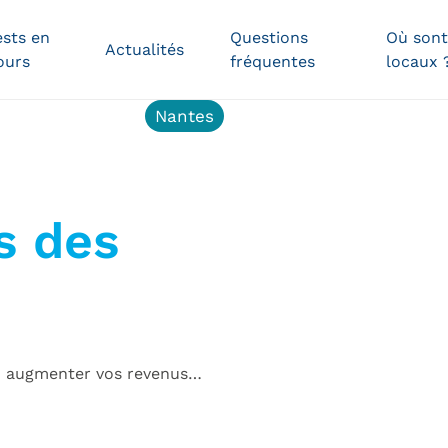
ests en
Questions
Où sont
Actualités
ours
fréquentes
locaux 
Cergy
Nantes
Nantes
ille
s des
Ailleurs
en
France
ez augmenter vos revenus…