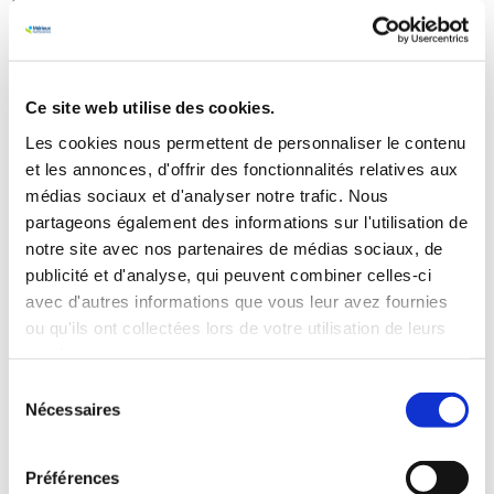
inscription et dans les questionnaires sont
confidentielles
. Elles sont utilisées uniquement par
les instituts de test pour
comprendre les besoins des
consommateurs
et
améliorer les produits
.
Ce site web utilise des cookies.
Les cookies nous permettent de personnaliser le contenu
Voici quelques conseils pour réussir vos tests
et les annonces, d'offrir des fonctionnalités relatives aux
produits :
médias sociaux et d'analyser notre trafic. Nous
Lisez attentivement les instructions
avant de
partageons également des informations sur l'utilisation de
commencer le test.
notre site avec nos partenaires de médias sociaux, de
Prenez le temps de tester
les produits de
publicité et d'analyse, qui peuvent combiner celles-ci
manière approfondie.
avec d'autres informations que vous leur avez fournies
Soyez honnête
et
précis
dans vos réponses aux
ou qu'ils ont collectées lors de votre utilisation de leurs
questionnaires.
services.
N’hésitez pas à donner des détails
dans vos
Sélection
commentaires.
Nécessaires
du
Respectez les délais
impartis pour la restitution
consentement
des produits et des questionnaires.
Préférences