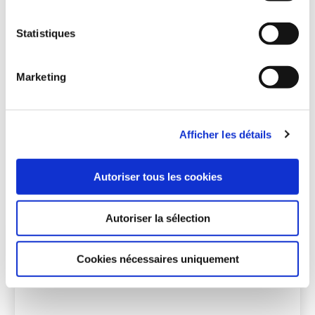
Avec un peu d’attention et d’implication, vous
deviendrez un testeur de produits hors pair !
Statistiques
Marketing
Partagez cet article
Afficher les détails
Lire plus d’actualités
Autoriser tous les cookies
Autoriser la sélection
Cookies nécessaires uniquement