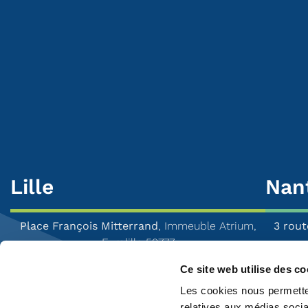
Lille
Nan
Place François Mitterrand
, Immeuble Atrium,
3 rout
Euralille 59777
Ce site web utilise des co
Tél :
03 28 04 00 00
Les cookies nous permetten
Mail :
consos.lille.fr@mxns.com
relatives aux médias socia