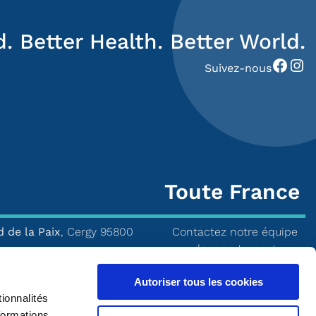
. Better Health. Better World.
Facebook
Instagram
Suivez-nous
Toute France
 de la Paix
, Cergy 95800
Contactez notre équipe
de recrutement
3 07 22
et
07 64 77 52 76
Tél :
02 53 22 42 52
Autoriser tous les cookies
ommateur.fr@mxns.com
ionnalités
Mail :
merieux-
formations