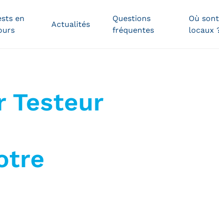
ests en
Questions
Où sont
Actualités
ours
fréquentes
locaux 
Cergy
Nantes
ille
 Testeur
Ailleurs
en
France
otre