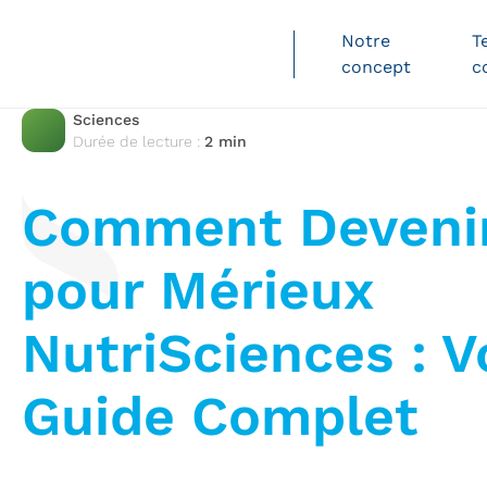
Notre
T
concept
c
Sciences
Durée de lecture :
2 min
L
Comment Devenir
pour Mérieux
NutriSciences : V
Guide Complet