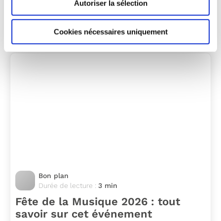
Un événement planétaire et festif
Autoriser la sélection
Tous les quatre ans, la Coupe du Monde de
football fait…
Cookies nécessaires uniquement
Bon plan
Durée de lecture :
3 min
Fête de la Musique 2026 : tout
savoir sur cet événement