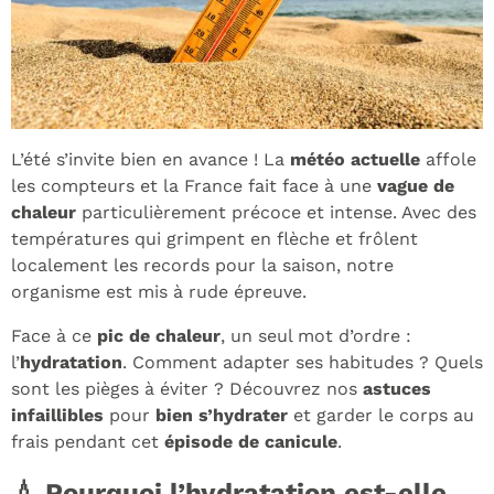
L’été s’invite bien en avance ! La
météo actuelle
affole
les compteurs et la France fait face à une
vague de
chaleur
particulièrement précoce et intense. Avec des
températures qui grimpent en flèche et frôlent
localement les records pour la saison, notre
organisme est mis à rude épreuve.
Face à ce
pic de chaleur
, un seul mot d’ordre :
l’
hydratation
. Comment adapter ses habitudes ? Quels
sont les pièges à éviter ? Découvrez nos
astuces
infaillibles
pour
bien s’hydrater
et garder le corps au
frais pendant cet
épisode de canicule
.
💧 Pourquoi l’hydratation est-elle