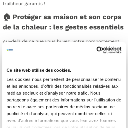
fraîcheur garantis !
🏠 Protéger sa maison et son corps
de la chaleur : les gestes essentiels
Au-delà de ce que vous buvez, votre comportement
face au soleil est crucial pour traverser cette
vague de
chaleur
sereinement :
Fermez les volets et fenêtres
durant la journée
Ce site web utilise des cookies.
pour bloquer les rayons du soleil et aérez tard le
Les cookies nous permettent de personnaliser le contenu
soir ou tôt le matin lorsque les températures
et les annonces, d'offrir des fonctionnalités relatives aux
baissent.
médias sociaux et d'analyser notre trafic. Nous
Portez des vêtements amples
, légers et de
partageons également des informations sur l'utilisation de
couleur claire pour laisser votre peau respirer.
notre site avec nos partenaires de médias sociaux, de
Évitez les efforts physiques
intenses aux heures
publicité et d'analyse, qui peuvent combiner celles-ci
les plus chaudes de la journée (entre 11h et 16h).
avec d'autres informations que vous leur avez fournies
Prenez soin des personnes vulnérables :
Pensez
ou qu'ils ont collectées lors de votre utilisation de leurs