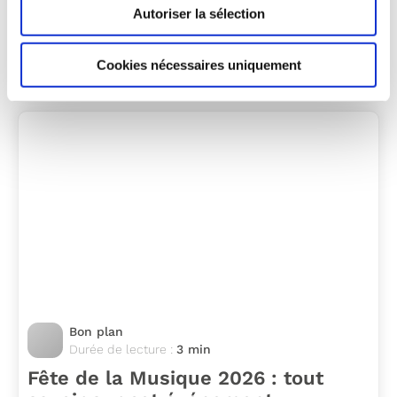
Autoriser la sélection
Un événement planétaire et festif
Tous les quatre ans, la Coupe du Monde de
Cookies nécessaires uniquement
football fait…
Bon plan
Durée de lecture :
3 min
Fête de la Musique 2026 : tout