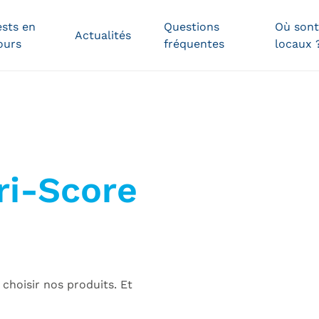
ests en
Questions
Où sont
Actualités
ours
fréquentes
locaux 
Cergy
Nantes
ille
Ailleurs
ri-Score
en
France
 choisir nos produits. Et