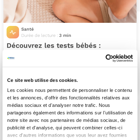
Santé
Durée de lecture :
3 min
Découvrez les tests bébés :
participez et rejoignez nos
laboratoires à Lille, Nantes ou Cergy
!
Vous êtes jeunes parents, grands-parents ou futurs
Ce site web utilise des cookies.
parents, ou simplement curieux…
Les cookies nous permettent de personnaliser le contenu
et les annonces, d'offrir des fonctionnalités relatives aux
médias sociaux et d'analyser notre trafic. Nous
partageons également des informations sur l'utilisation de
notre site avec nos partenaires de médias sociaux, de
publicité et d'analyse, qui peuvent combiner celles-ci
avec d'autres informations que vous leur avez fournies